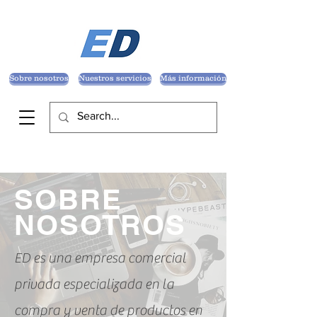
Sobre nosotros
Nuestros servicios
Más información
SOBRE
NOSOTROS
ED es una empresa comercial
privada especializada en la
compra y venta de productos en