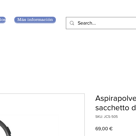
ios
Más información
Aspirapolve
sacchetto 
SKU: JCS-505
Precio
69,00 €