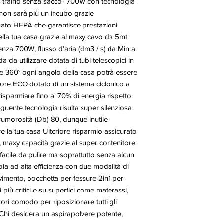
 traino senza sacco- 700W con tecnologia
 non sarà più un incubo grazie
izzato HEPA che garantisce prestazioni
della tua casa grazie al maxy cavo da 5mt
nza 700W, flusso d’aria (dm3 / s) da Min a
 da utilizzare dotata di tubi telescopici in
one 360° ogni angolo della casa potrà essere
tore ECO dotato di un sistema ciclonico a
risparmiare fino al 70% di energia rispetto
seguente tecnologia risulta super silenziosa
rumorosità (Db) 80, dunque inutile
e la tua casa Ulteriore risparmio assicurato
, maxy capacità grazie al super contenitore
cile da pulire ma soprattutto senza alcun
la ad alta efficienza con due modalità di
vimento, bocchetta per fessure 2in1 per
i più critici e su superfici come materassi,
sori comodo per riposizionare tutti gli
 Chi desidera un aspirapolvere potente,