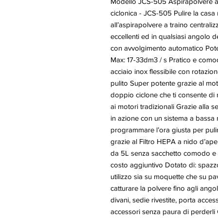
Modello JCS-505 Aspirapolvere a
ciclonica - JCS-505 Pulire la casa
all’aspirapolvere a traino central
eccellenti ed in qualsiasi angolo 
con avvolgimento automatico Pote
Max: 17-33dm3 / s Pratico e comoda
acciaio inox flessibile con rotazi
pulito Super potente grazie al mo
doppio ciclone che ti consente di 
ai motori tradizionali Grazie alla 
in azione con un sistema a bassa 
programmare l’ora giusta per pulir
grazie al Filtro HEPA a nido d’ape
da 5L senza sacchetto comodo e fa
costo aggiuntivo Dotato di: spazzo
utilizzo sia su moquette che su pa
catturare la polvere fino agli angol
divani, sedie rivestite, porta acces
accessori senza paura di perderli